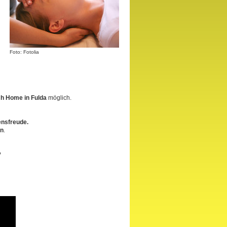
Foto: Fotolia
h Home in Fulda
möglich.
ensfreude.
en
.
?