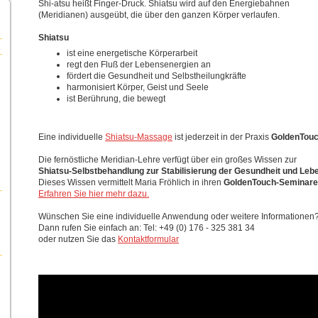
Shi-atsu heißt Finger-Druck. Shiatsu wird auf den Energiebahnen
(Meridianen) ausgeübt, die über den ganzen Körper verlaufen.
Shiatsu
ist eine energetische Körperarbeit
regt den Fluß der Lebensenergien an
fördert die Gesundheit und Selbstheilungkräfte
harmonisiert Körper, Geist und Seele
ist Berührung, die bewegt
Eine individuelle
Shiatsu-Massage
ist jederzeit in der Praxis
GoldenTouc
Die fernöstliche Meridian-Lehre verfügt über ein großes Wissen zur
Shiatsu-Selbstbehandlung zur Stabilisierung der Gesundheit und Leb
Dieses Wissen vermittelt Maria Fröhlich in ihren
GoldenTouch-Seminar
Erfahren Sie hier mehr dazu.
Wünschen Sie eine individuelle Anwendung oder weitere Informationen
Dann rufen Sie einfach an: Tel: +49 (0) 176 - 325 381 34
oder nutzen Sie das
Kontaktformular