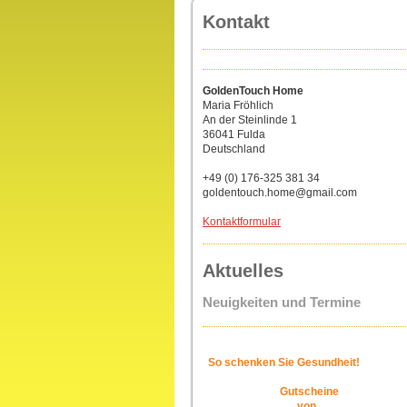
Kontakt
GoldenTouch Home
Maria Fröhlich
An der Steinlinde 1
36041 Fulda
Deutschland
+49 (0) 176-325 381 34
goldentouch.home@gmail.com
Kontaktformular
Aktuelles
Neuigkeiten und Termine
So schenken Sie Gesundheit!
G
utscheine
von